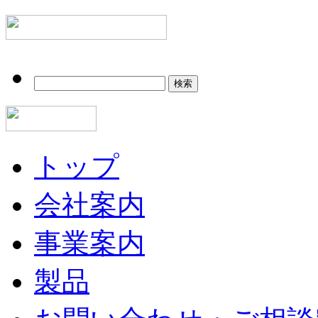
検
索:
トップ
会社案内
事業案内
製品