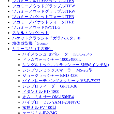
ツカミーノ多目的グラップルITRS
ツカミーノウッドグラップルITFW
ツカミーノウッドグラップルITRW
ツカミーノバケットフォークITFB
ツカミーノバケットフォークITRB
ツカミーノウッド(W)ITLG
スケルトンバケット
バケットクラッシャ「ガラバスタ」®
粉体成型機「Gonzo」
リユース品（中古機）
ハイメッシュ セパレーター KUC-234S
ドラムウォッシャー 1900x4900L
シングルトックルクラッシャー SI型(8インチ型)
シンプソンミックスマーラー MS-2G型
ジョークラッシャー BND-4230
バイブレーティングスクリーン VS-B-7X27
レシプロフィーダー GPF13-36
ドタンミル KD-1800
オムニミキサー OM-150NB4
バイブローミル YAMT-20FNVC
振動ミル FV-100型
ケージミルIB2-24G