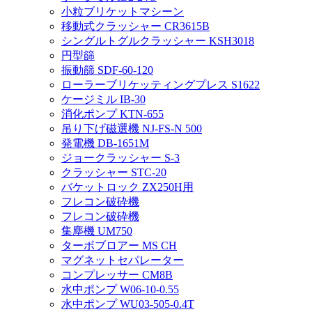
小粒ブリケットマシーン
移動式クラッシャー CR3615B
シングルトグルクラッシャー KSH3018
円型篩
振動篩 SDF-60-120
ローラーブリケッティングプレス S1622
ケージミル IB-30
消化ポンプ KTN-655
吊り下げ磁選機 NJ-FS-N 500
発電機 DB-1651M
ジョークラッシャー S-3
クラッシャー STC-20
バケットロック ZX250H用
フレコン破砕機
フレコン破砕機
集塵機 UM750
ターボブロアー MS CH
マグネットセパレーター
コンプレッサー CM8B
水中ポンプ W06-10-0.55
水中ポンプ WU03-505-0.4T