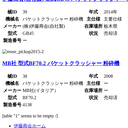
械ID
39
年式
2014年
機械名
バケットクラッシャー 粉砕機
主仕様
主要仕様
メーカー
(株)伊藤商会(自社製)
在庫場所
栃木県
型式
GB45
状況
売却済
製造番号
ー
MB社 型式BF70.2 バケットクラッシャー 粉砕機
械ID
38
年式
2008
機械名
バケットクラッシャー 粉砕機
主仕様
ー
メーカー
MB社(イタリア）
在庫場所
ー
型式
BF70.2
状況
売却済
製造番号
4138
[table "1" seems to be empty /]
伊藤商会ホーム