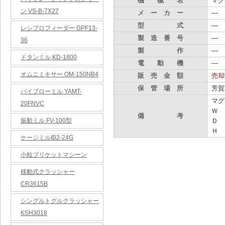
機 械 名
マグ
ン VS-B-7X27
メ ー カ ー
―
型 式
―
レシプロフィーダー GPF13-
製 造 番 号
―
36
製 作
―
ドタンミル KD-1800
電 動 機
―
オムニミキサー OM-150NB4
販 売 金 額
売却
保 管 場 所
芳賀
バイブローミル YAMT-
マグ
20FNVC
Ｗ 
備 考
振動ミル FV-100型
Ｄ 
Ｈ 
ケージミルIB2-24G
小粒ブリケットマシーン
移動式クラッシャー
CR3615B
シングルトグルクラッシャー
KSH3018