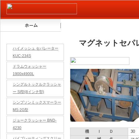
リユース品（中古機）
マグネットセパ
ハイメッシュ セパレーター
KUC-234S
ドラムウォッシャー
1900x4900L
シングルトックルクラッシャ
ー SI型(8インチ型)
シンプソンミックスマーラー
MS-2G型
ジョークラッシャー BND-
4230
機 Ｉ Ｄ
30
バイブレーティングスクリー