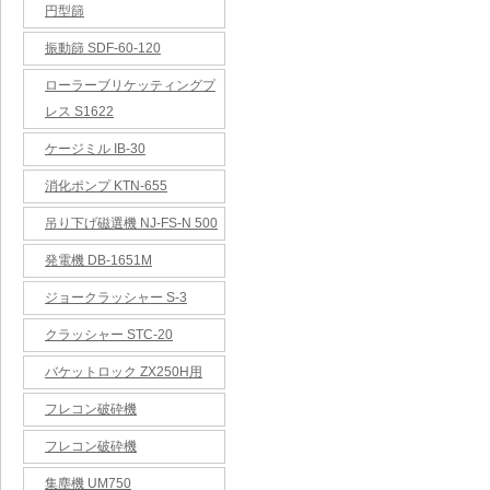
円型篩
振動篩 SDF-60-120
ローラーブリケッティングプ
レス S1622
ケージミル IB-30
消化ポンプ KTN-655
吊り下げ磁選機 NJ-FS-N 500
発電機 DB-1651M
ジョークラッシャー S-3
クラッシャー STC-20
バケットロック ZX250H用
フレコン破砕機
フレコン破砕機
集塵機 UM750