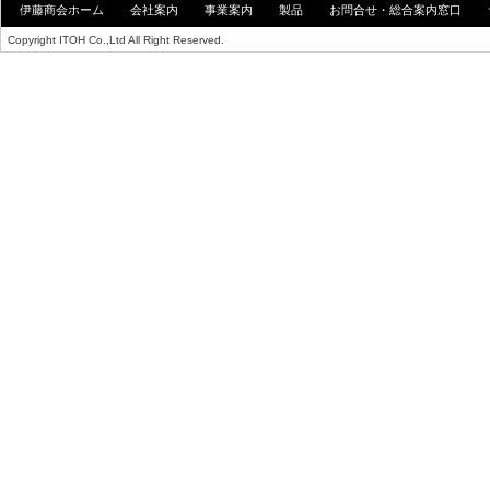
伊藤商会ホーム
会社案内
事業案内
製品
お問合せ・総合案内窓口
Copyright ITOH Co.,Ltd All Right Reserved.