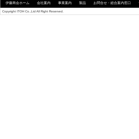
伊藤商会ホーム
会社案内
事業案内
製品
お問合せ・総合案内窓口
Copyright ITOH Co.,Ltd All Right Reserved.