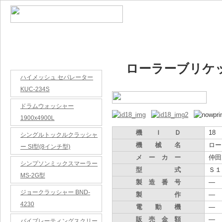
リユース品（中古機）
ローラーブリケッ
ハイメッシュ セパレーター
KUC-234S
ドラムウォッシャー
1900x4900L
機 Ｉ Ｄ
18
シングルトックルクラッシャ
機 械 名
ロー
ー SI型(8インチ型)
メ ー カ ー
仲田
シンプソンミックスマーラー
型 式
Ｓ１
MS-2G型
製 造 番 号
―
ジョークラッシャー BND-
製 作
―
4230
電 動 機
―
販 売 金 額
―
バイブレーティングスクリー