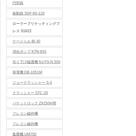
円型篩
振動篩 SDF-60-120
ローラーブリケッティングプ
レス S1622
ケージミル IB-30
消化ポンプ KTN-655
吊り下げ磁選機 NJ-FS-N 500
発電機 DB-1651M
ジョークラッシャー S-3
クラッシャー STC-20
バケットロック ZX250H用
フレコン破砕機
フレコン破砕機
集塵機 UM750