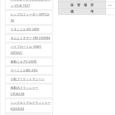
保 管 場 所
―
ン VS-B-7X27
備 考
レシプロフィーダー GPF13-
36
ドタンミル KD-1800
オムニミキサー OM-150NB4
バイブローミル YAMT-
20FNVC
振動ミル FV-100型
ケージミルIB2-24G
小粒ブリケットマシーン
移動式クラッシャー
CR3615B
シングルトグルクラッシャー
KSH3018