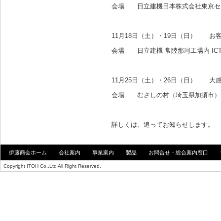
会場 日立建機日本株式会社東京セ
11月18日（土）・19日（日） 
会場 日立建機 常陸那珂工場内 IC
11月25日（土）・26日（日） 大
会場 むさしの村（埼玉県加須市）
詳しくは、追ってお知らせします。
伊藤商会ホーム
会社案内
事業案内
製品
お問合せ・総合案内窓口
Copyright ITOH Co.,Ltd All Right Reserved.